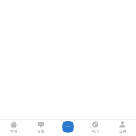
首頁
論壇
發現
我的