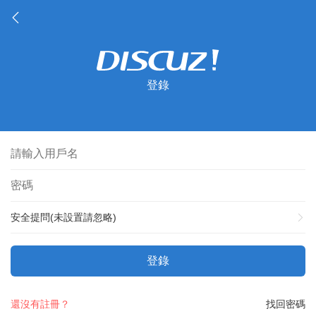
登錄
安全提問(未設置請忽略)
登錄
還沒有註冊？
找回密碼