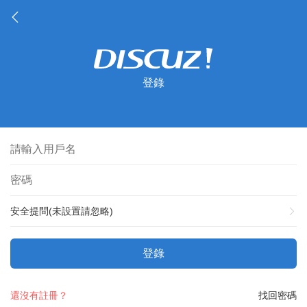
登錄
安全提問(未設置請忽略)
登錄
還沒有註冊？
找回密碼