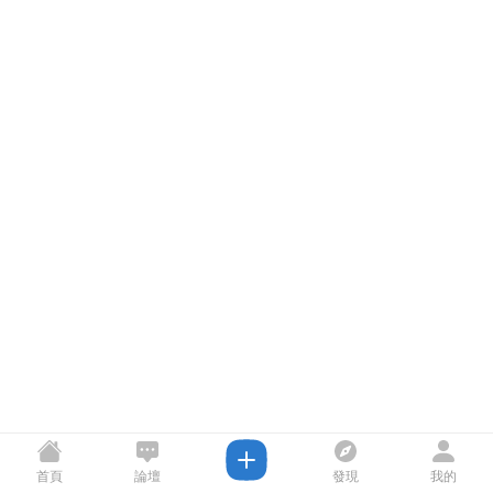
首頁
論壇
發現
我的