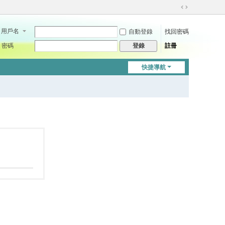
切
換
用戶名
自動登錄
找回密碼
到
寬
密碼
註冊
登錄
版
快捷導航