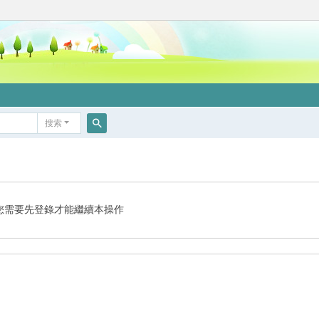
搜索
搜
索
您需要先登錄才能繼續本操作