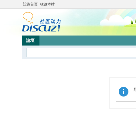
設為首頁
收藏本站
論壇