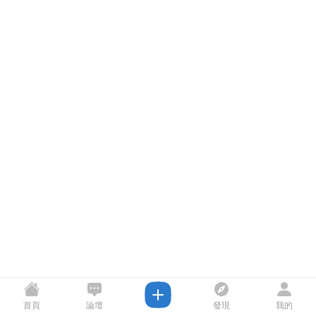
首頁
論壇
發現
我的