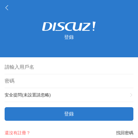
登錄
安全提問(未設置請忽略)
登錄
還沒有註冊？
找回密碼