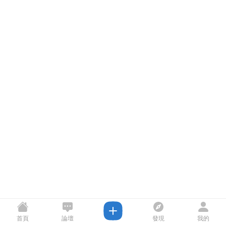
首頁
論壇
發現
我的