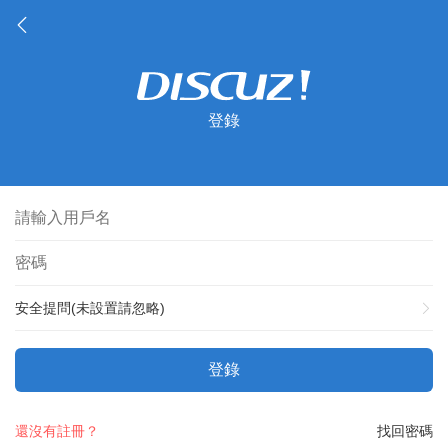
登錄
安全提問(未設置請忽略)
登錄
還沒有註冊？
找回密碼