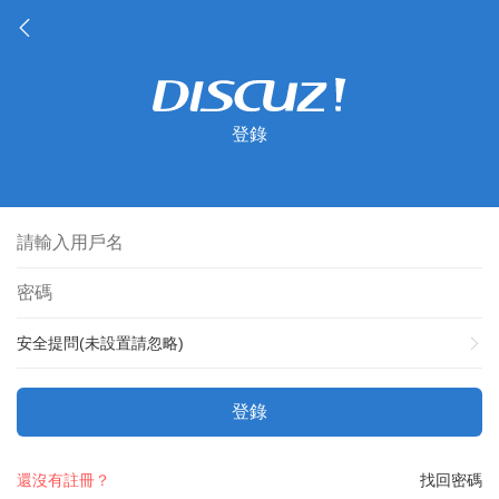
登錄
安全提問(未設置請忽略)
登錄
還沒有註冊？
找回密碼