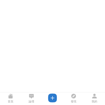
首頁
論壇
發現
我的