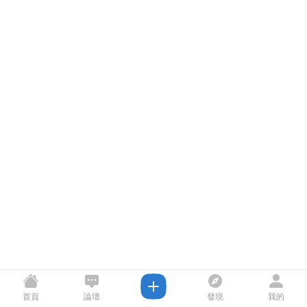
首頁
論壇
發現
我的