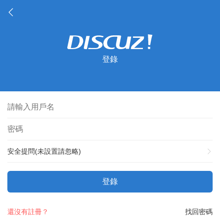
登錄
安全提問(未設置請忽略)
登錄
還沒有註冊？
找回密碼