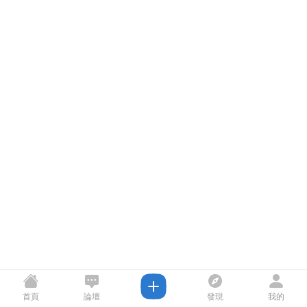
首頁
論壇
發現
我的