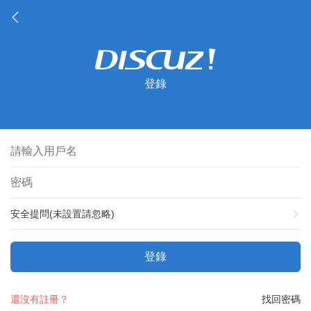
登錄
安全提問(未設置請忽略)
登錄
還沒有註冊？
找回密碼