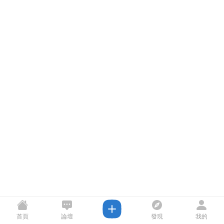
首頁
論壇
發現
我的