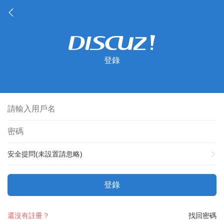
登錄
安全提問(未設置請忽略)
登錄
還沒有註冊？
找回密碼