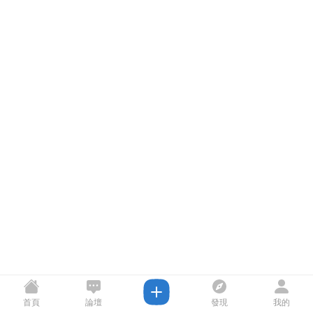
首頁
論壇
發現
我的