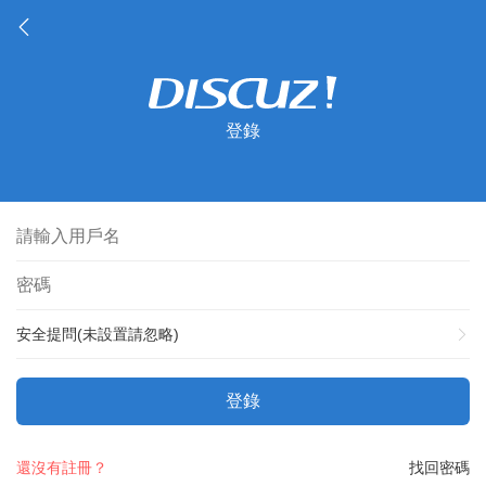
登錄
安全提問(未設置請忽略)
登錄
還沒有註冊？
找回密碼