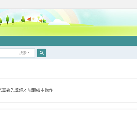
搜索
搜
索
您需要先登錄才能繼續本操作