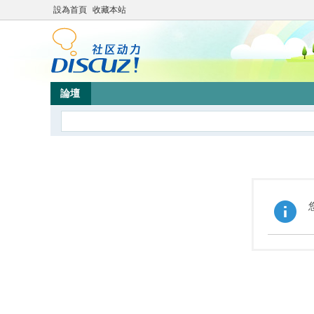
設為首頁
收藏本站
論壇