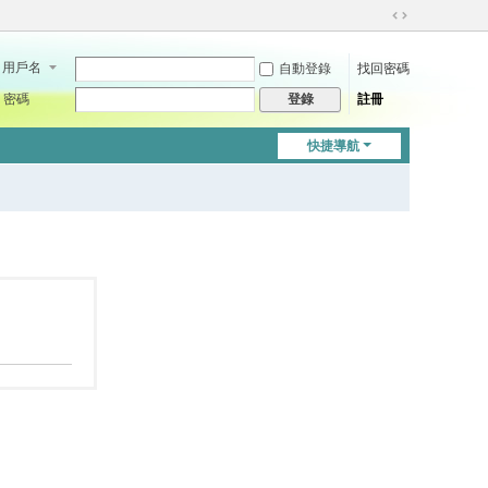
切
換
用戶名
自動登錄
找回密碼
到
寬
密碼
註冊
登錄
版
快捷導航