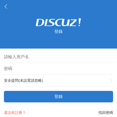
登錄
安全提問(未設置請忽略)
登錄
還沒有註冊？
找回密碼