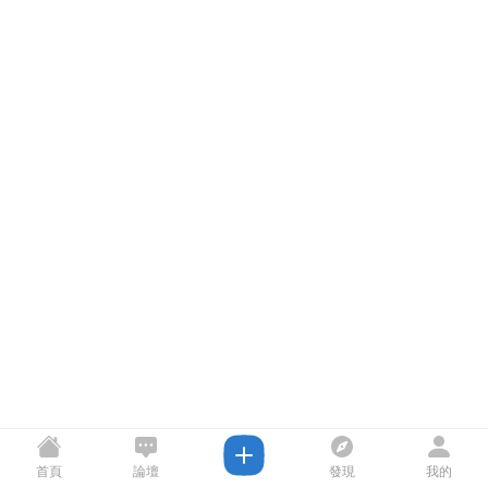
首頁
論壇
發現
我的