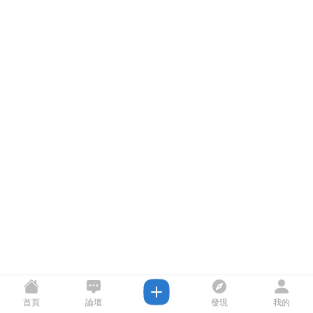
首頁
論壇
發現
我的