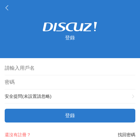
登錄
安全提問(未設置請忽略)
登錄
還沒有註冊？
找回密碼