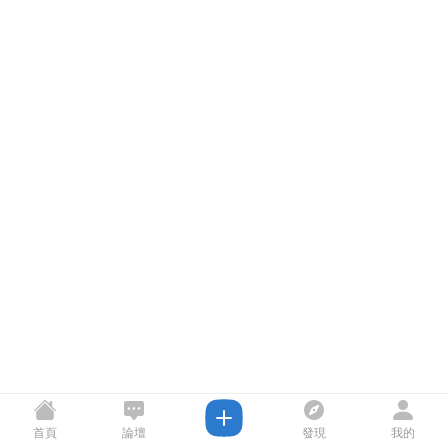
首頁
論壇
發現
我的