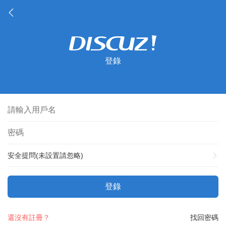
登錄
安全提問(未設置請忽略)
登錄
還沒有註冊？
找回密碼