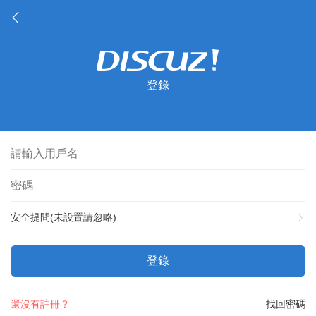
登錄
安全提問(未設置請忽略)
登錄
還沒有註冊？
找回密碼