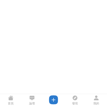
首頁
論壇
發現
我的