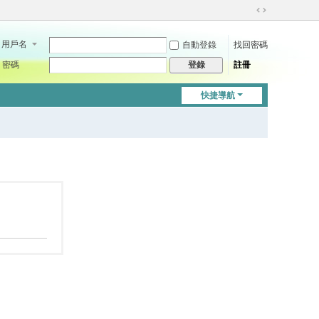
切
換
用戶名
自動登錄
找回密碼
到
寬
密碼
註冊
登錄
版
快捷導航