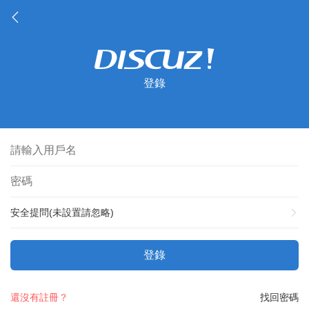
登錄
安全提問(未設置請忽略)
登錄
還沒有註冊？
找回密碼