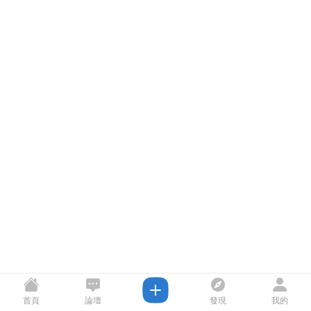
首頁
論壇
發現
我的