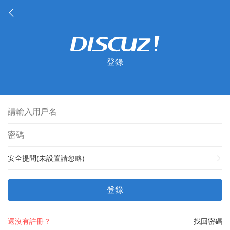
登錄
安全提問(未設置請忽略)
登錄
還沒有註冊？
找回密碼