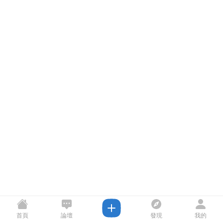
首頁
論壇
發現
我的