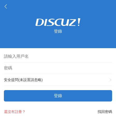
登錄
安全提問(未設置請忽略)
登錄
還沒有註冊？
找回密碼