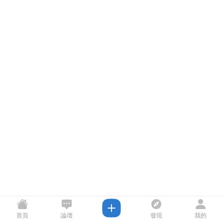
首頁
論壇
發現
我的