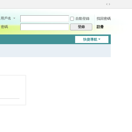
切
換
用戶名
自動登錄
找回密碼
到
寬
密碼
註冊
登錄
版
快捷導航