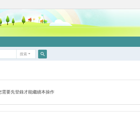
搜索
搜
索
您需要先登錄才能繼續本操作