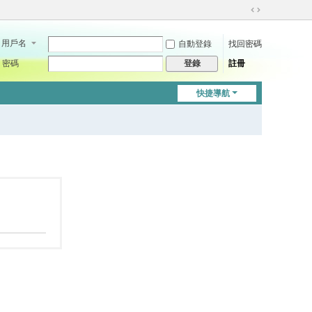
切
換
用戶名
自動登錄
找回密碼
到
寬
密碼
註冊
登錄
版
快捷導航