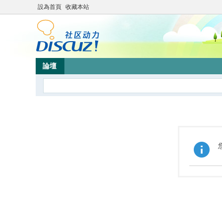
設為首頁
收藏本站
論壇