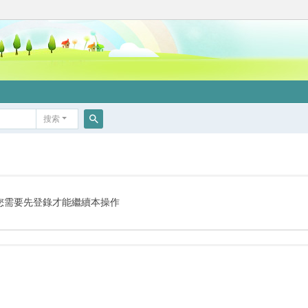
搜索
搜
索
您需要先登錄才能繼續本操作