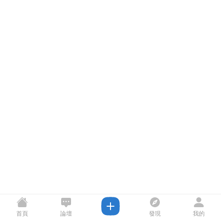
首頁
論壇
發現
我的