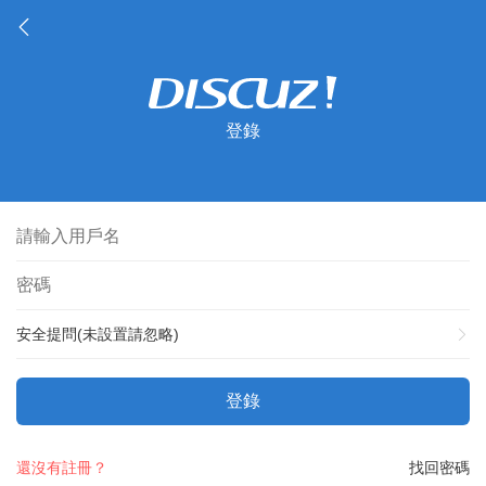
登錄
安全提問(未設置請忽略)
登錄
還沒有註冊？
找回密碼