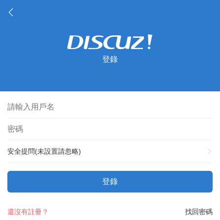
登錄
安全提問(未設置請忽略)
登錄
還沒有註冊？
找回密碼