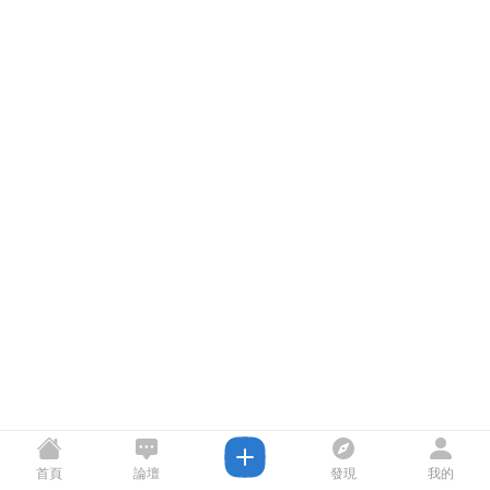
首頁
論壇
發現
我的