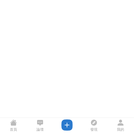
首頁
論壇
發現
我的