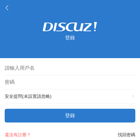
登錄
安全提問(未設置請忽略)
登錄
還沒有註冊？
找回密碼