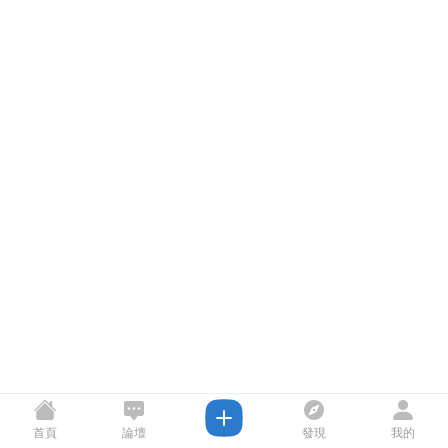
首頁
論壇
發現
我的