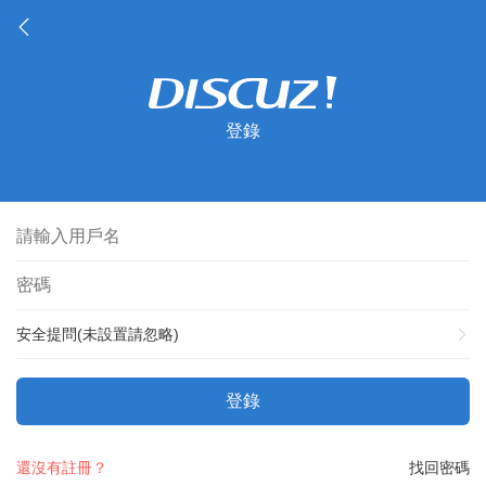
登錄
安全提問(未設置請忽略)
登錄
還沒有註冊？
找回密碼