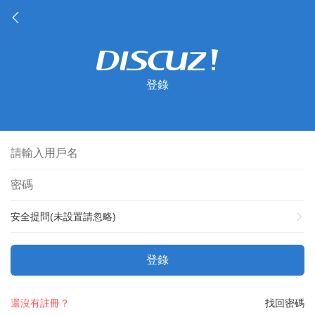
登錄
安全提問(未設置請忽略)
登錄
還沒有註冊？
找回密碼