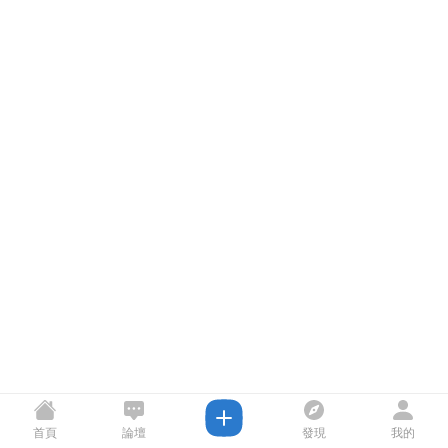
首頁
論壇
發現
我的