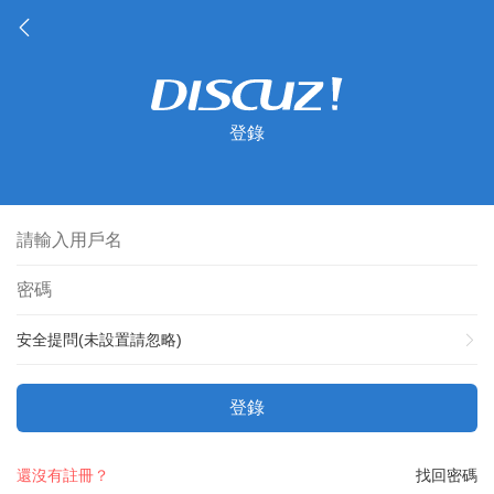
登錄
安全提問(未設置請忽略)
登錄
還沒有註冊？
找回密碼