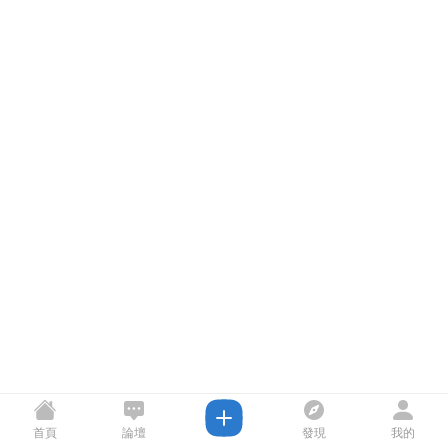
首頁
論壇
發現
我的