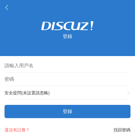
登錄
安全提問(未設置請忽略)
登錄
還沒有註冊？
找回密碼