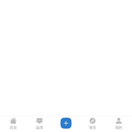
首頁
論壇
發現
我的