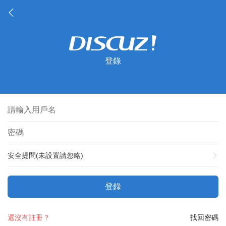
登錄
安全提問(未設置請忽略)
登錄
還沒有註冊？
找回密碼