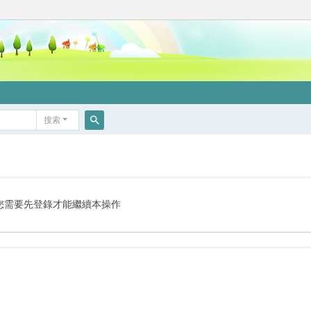
搜索
搜
索
您需要先登錄才能繼續本操作