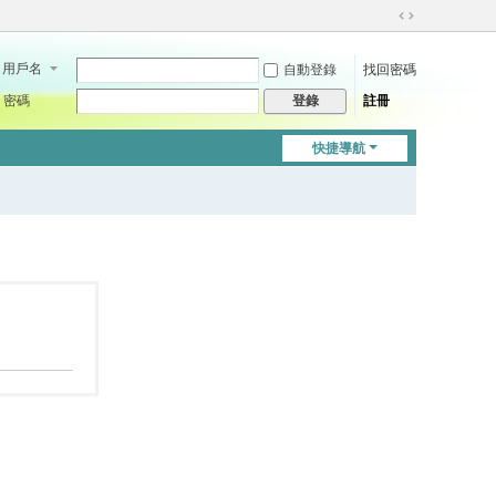
切
換
用戶名
自動登錄
找回密碼
到
寬
密碼
註冊
登錄
版
快捷導航