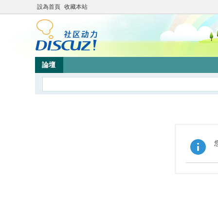
設為首頁
收藏本站
論壇