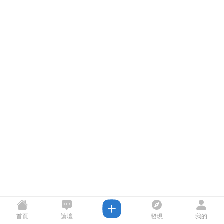
首頁
論壇
發現
我的