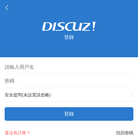
登錄
安全提問(未設置請忽略)
登錄
還沒有註冊？
找回密碼