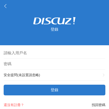
登錄
安全提問(未設置請忽略)
登錄
還沒有註冊？
找回密碼