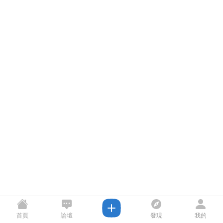
首頁
論壇
發現
我的