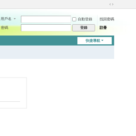
切
換
用戶名
自動登錄
找回密碼
到
寬
密碼
註冊
登錄
版
快捷導航