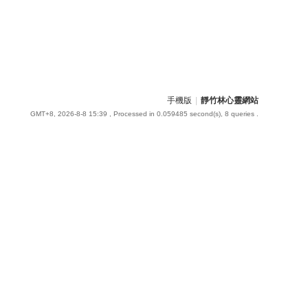
手機版
|
靜竹林心靈網站
GMT+8, 2026-8-8 15:39
, Processed in 0.059485 second(s), 8 queries .