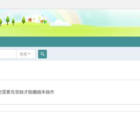
搜索
搜
索
您需要先登錄才能繼續本操作