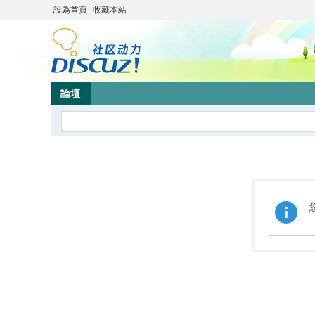
設為首頁
收藏本站
論壇