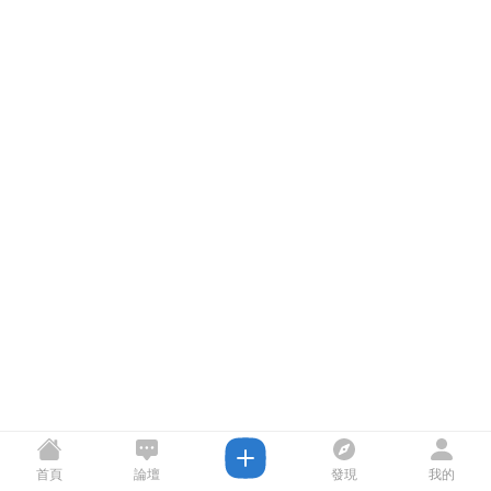
首頁
論壇
發現
我的