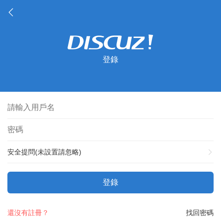
登錄
安全提問(未設置請忽略)
登錄
還沒有註冊？
找回密碼