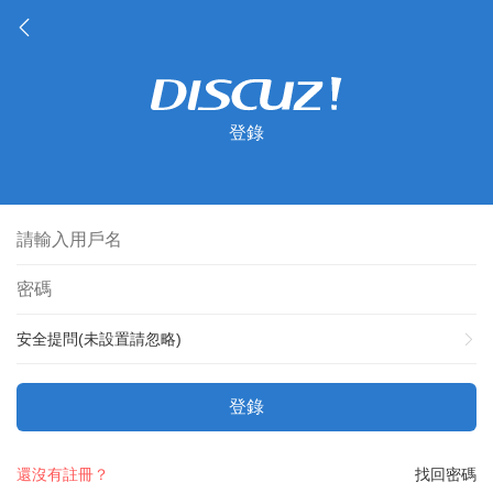
登錄
安全提問(未設置請忽略)
登錄
還沒有註冊？
找回密碼