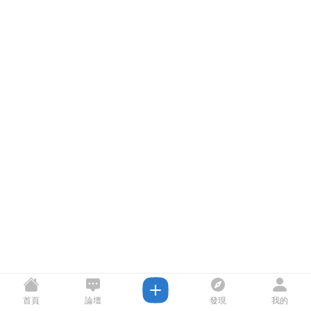
首頁
論壇
發現
我的