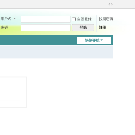
切
換
用戶名
自動登錄
找回密碼
到
寬
密碼
註冊
登錄
版
快捷導航