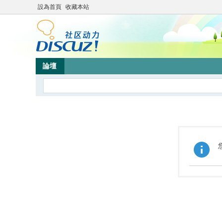
設為首頁
收藏本站
論壇