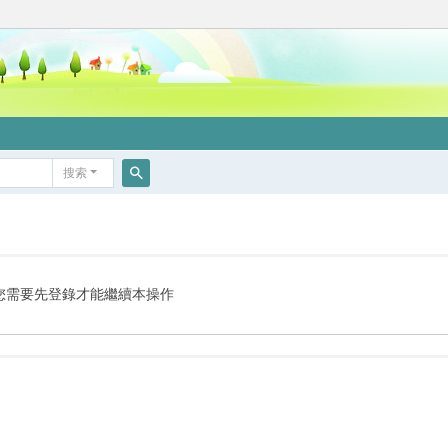
搜索
搜
索
您需要先登錄才能繼續本操作