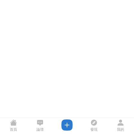
首頁
論壇
發現
我的