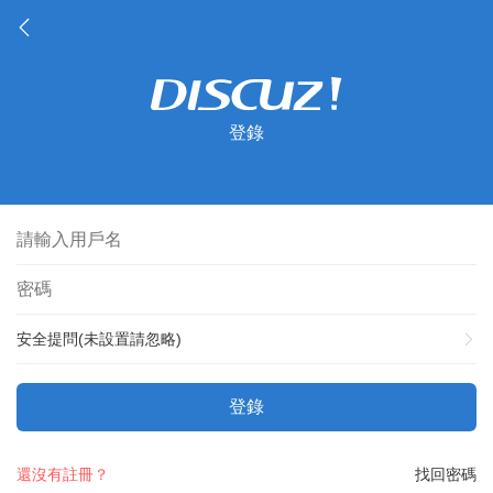
登錄
安全提問(未設置請忽略)
登錄
還沒有註冊？
找回密碼