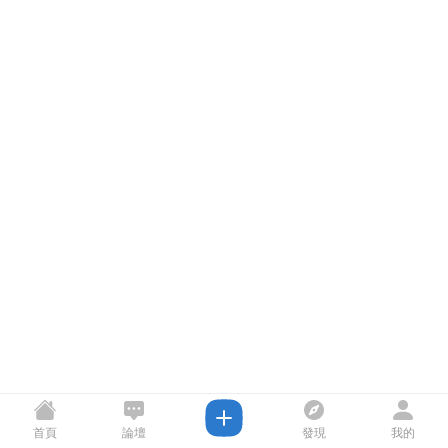
首頁
論壇
發現
我的