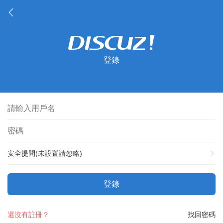
登錄
安全提問(未設置請忽略)
登錄
還沒有註冊？
找回密碼