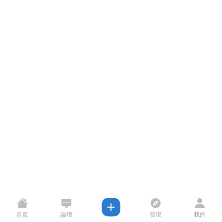
首頁
論壇
發現
我的