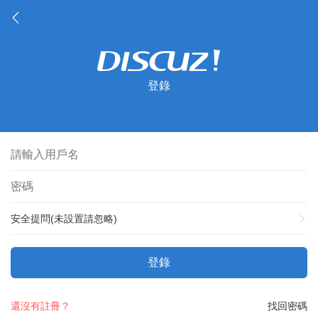
登錄
安全提問(未設置請忽略)
登錄
還沒有註冊？
找回密碼