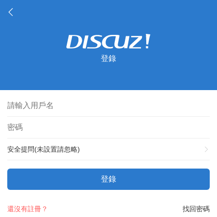
登錄
安全提問(未設置請忽略)
登錄
還沒有註冊？
找回密碼