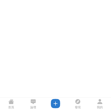
首頁
論壇
發現
我的