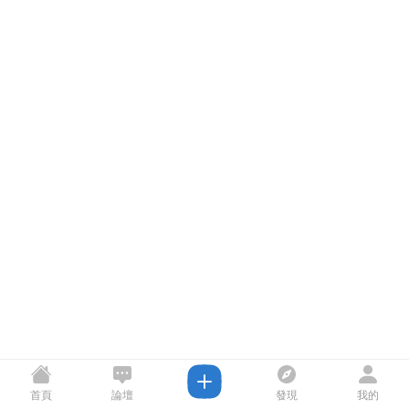
首頁
論壇
發現
我的