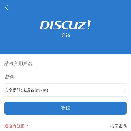
登錄
安全提問(未設置請忽略)
登錄
還沒有註冊？
找回密碼