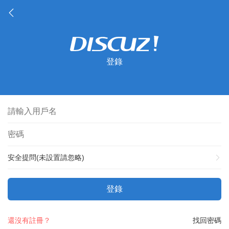
登錄
安全提問(未設置請忽略)
登錄
還沒有註冊？
找回密碼