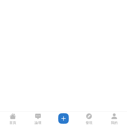
首頁
論壇
發現
我的