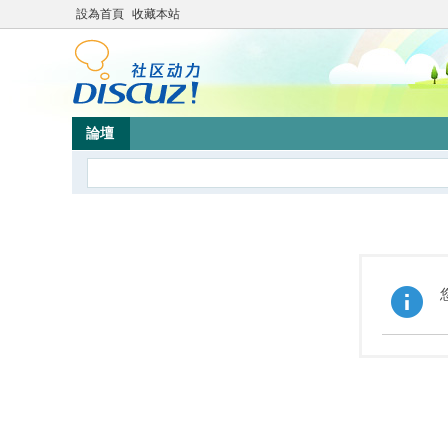
設為首頁
收藏本站
論壇