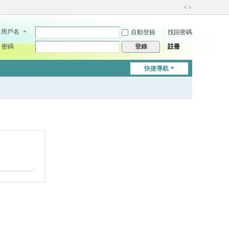
切
換
用戶名
自動登錄
找回密碼
到
寬
密碼
註冊
登錄
版
快捷導航