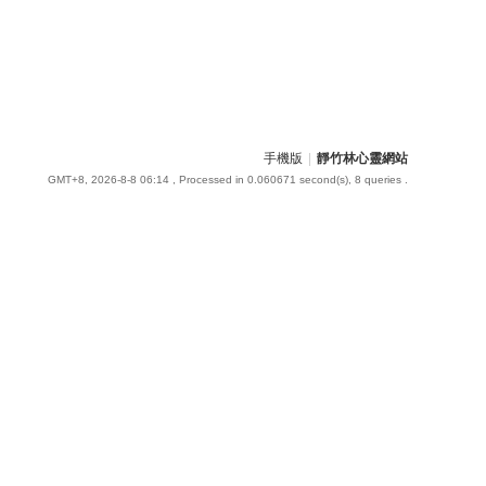
手機版
|
靜竹林心靈網站
GMT+8, 2026-8-8 06:14
, Processed in 0.060671 second(s), 8 queries .