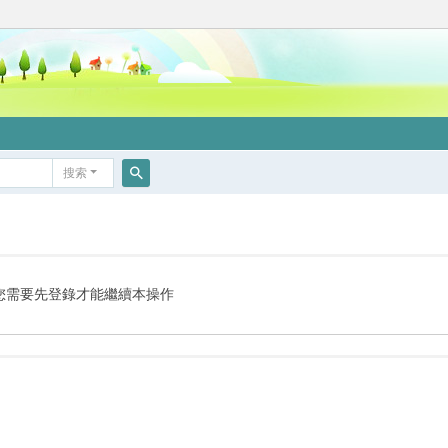
搜索
搜
索
您需要先登錄才能繼續本操作