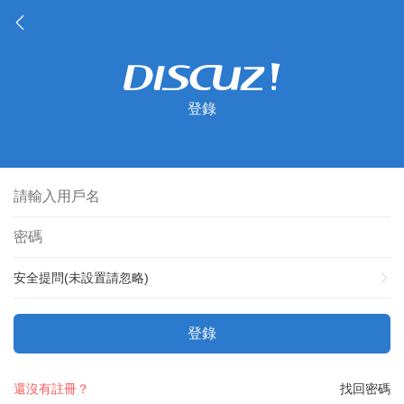
登錄
安全提問(未設置請忽略)
登錄
還沒有註冊？
找回密碼