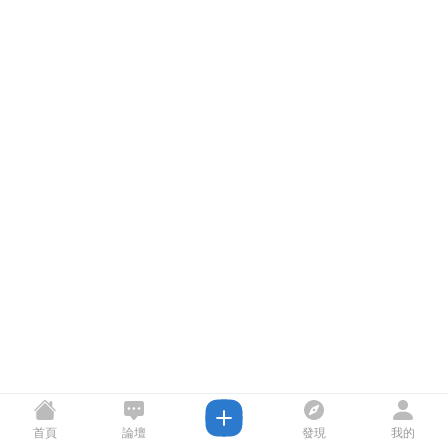
首頁
論壇
發現
我的