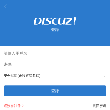
登錄
安全提問(未設置請忽略)
登錄
還沒有註冊？
找回密碼