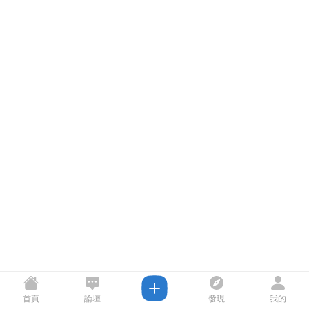
首頁
論壇
發現
我的