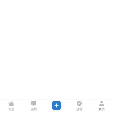
首頁
論壇
發現
我的