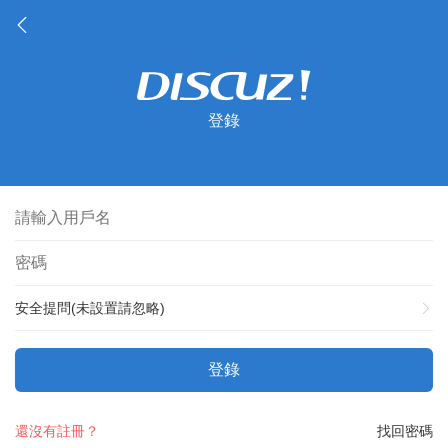
登錄
安全提問(未設置請忽略)
登錄
還沒有註冊？
找回密碼