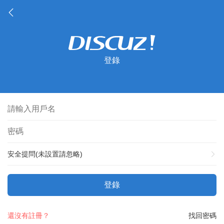
登錄
安全提問(未設置請忽略)
登錄
還沒有註冊？
找回密碼