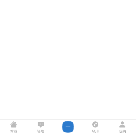
首頁
論壇
發現
我的