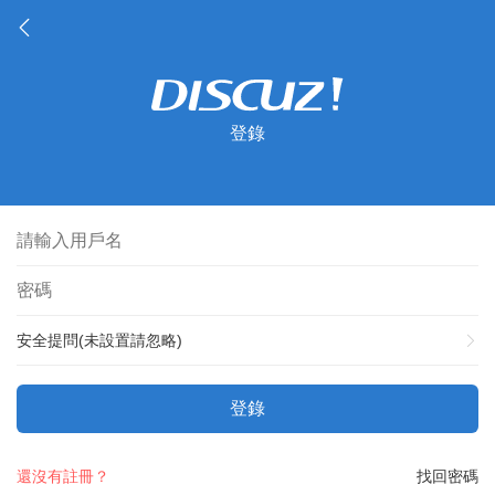
登錄
安全提問(未設置請忽略)
登錄
還沒有註冊？
找回密碼