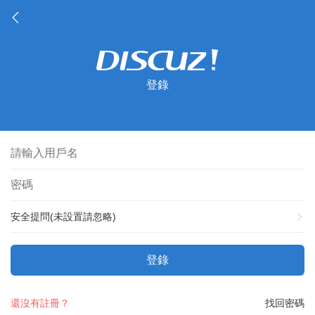
登錄
安全提問(未設置請忽略)
登錄
還沒有註冊？
找回密碼