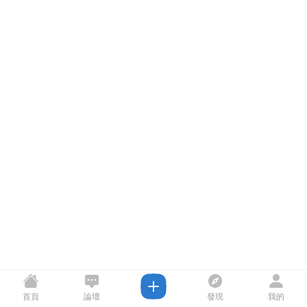
首頁
論壇
發現
我的