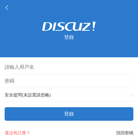
登錄
安全提問(未設置請忽略)
登錄
還沒有註冊？
找回密碼