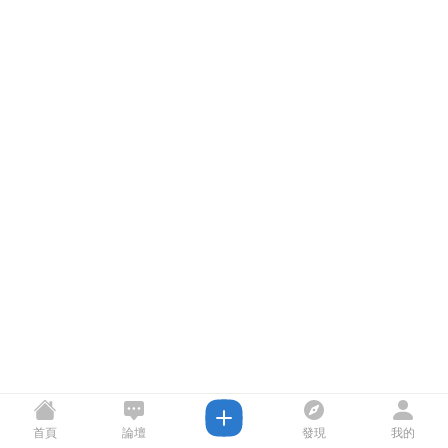
首頁
論壇
發現
我的